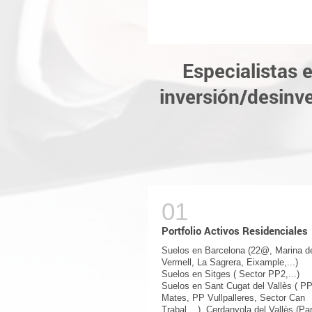
Especialistas 
inversión/desinve
Portfolio Activos Residenciales
Suelos en Barcelona (22@, Marina de
Vermell, La Sagrera, Eixample,...)
Suelos en Sitges ( Sector PP2,...)
Suelos en Sant Cugat del Vallès ( P
Mates, PP Vullpalleres, Sector Can
Trabal,...), Cerdanyola del Vallès (Pa