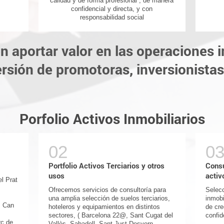
calidad y de forma profesional , de manera
confidencial y directa, y con
responsabilidad social
en aportar valor en las operaciones i
rsión de promotoras, inversionistas
Porfolio Activos Inmobiliarios
Portfolio Activos Terciarios y otros
Consu
usos
activ
l Prat
Ofrecemos servicios de consultoría para
Selec
una amplia selección de suelos terciarios,
inmobi
P Can
hoteleros y equipamientos en distintos
de cre
sectores, ( Barcelona 22@, Sant Cugat del
confid
rc de
Vallès, Sabadell, Sant Just Desvern,